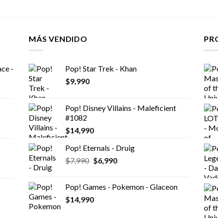
MÁS VENDIDO
PR
ce -
Pop! Star Trek - Khan
$
9,990
Pop! Disney Villains - Maleficient
#1082
$
14,990
Pop! Eternals - Druig
El
El
$
7,990
$
6,990
precio
precio
original
actual
Pop! Games - Pokemon - Glaceon
era:
es:
$
14,990
$7,990.
$6,990.