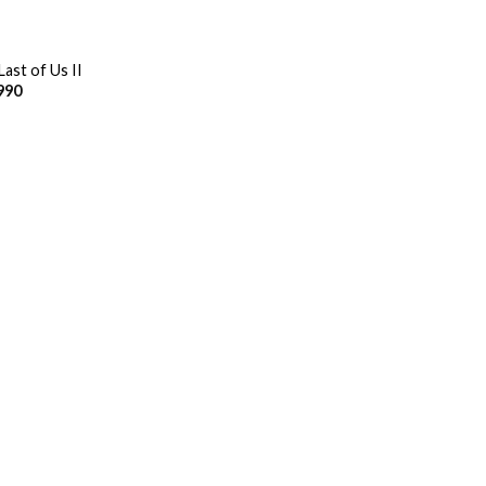
Last of Us II
990