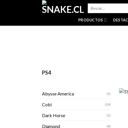
Skip
Buscar
to
por:
content
PRODUCTOS
DESTA
PS4
Abysse America
(1)
Cobi
(19)
Dark Horse
(1)
Diamond
(4)