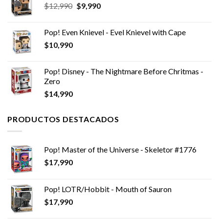
El
El
$
12,990
$
9,990
precio
precio
original
actual
Pop! Even Knievel - Evel Knievel with Cape
era:
es:
$
10,990
$12,990.
$9,990.
Pop! Disney - The Nightmare Before Chritmas -
Zero
$
14,990
PRODUCTOS DESTACADOS
Pop! Master of the Universe - Skeletor #1776
$
17,990
Pop! LOTR/Hobbit - Mouth of Sauron
$
17,990