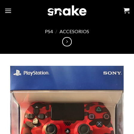
Skip
to
content
PS4
/
ACCESORIOS