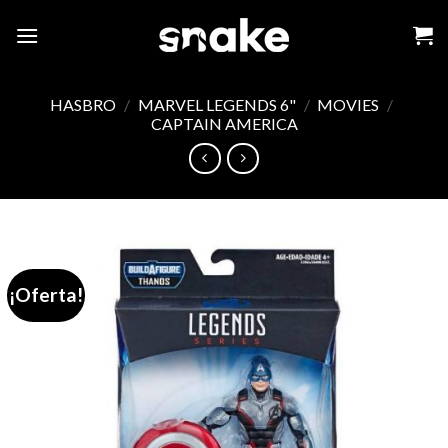
Skip
to
content
HASBRO
/
MARVEL LEGENDS 6"
/
MOVIES
/
CAPTAIN AMERICA
¡Oferta!