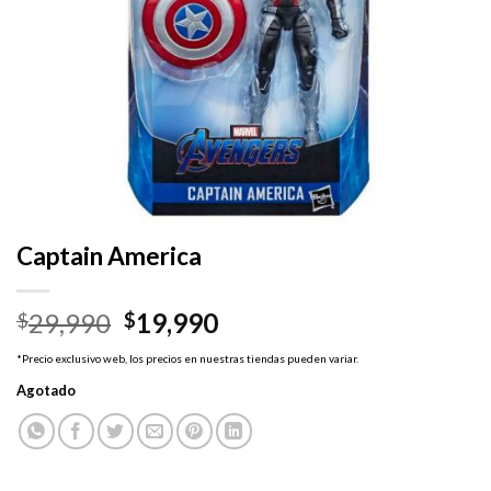
Captain America
El
El
29,990
19,990
$
$
precio
precio
*Precio exclusivo web, los precios en nuestras tiendas pueden variar.
original
actual
Agotado
era:
es:
$29,990.
$19,990.