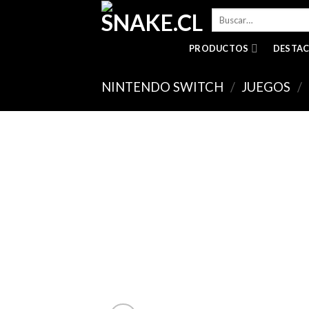
Skip
Buscar
to
por:
content
PRODUCTOS
DESTA
NINTENDO SWITCH
/
JUEGOS
/