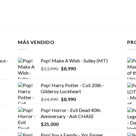
MÁS VENDIDO
PR
ce -
Pop! Make A Wish - Sulley (MT)
El
El
$
13,990
$
8,990
precio
precio
original
actual
Pop! Harry Potter - CoS 20th -
era:
es:
Gilderoy Lockheart
$13,990.
$8,990.
El
El
$
14,990
$
8,990
precio
precio
Pop! Horror - Evil Dead 40th
original
actual
Anniversary - Ash CHASE
era:
es:
$
25,000
$14,990.
$8,990.
Pop! Spy x Family - Yor Forger