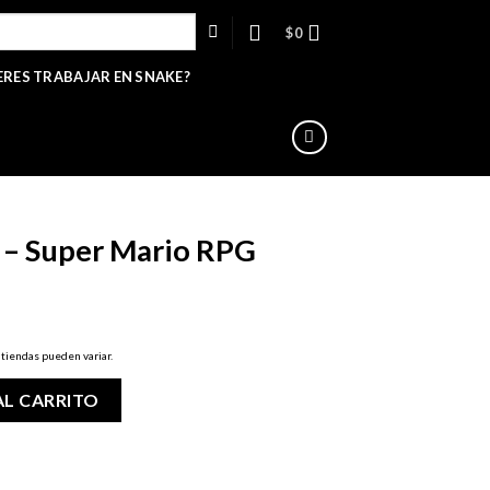
$
0
ERES TRABAJAR EN SNAKE?
 – Super Mario RPG
 tiendas pueden variar.
o RPG cantidad
AL CARRITO