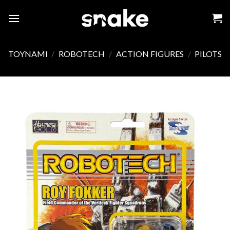
Skip
to
content
TOYNAMI
/
ROBOTECH
/
ACTION FIGURES
/
PILOTS