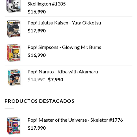
Skellington #1385
$
16,990
Pop! Jujutsu Kaisen - Yuta Okkotsu
$
17,990
Pop! Simpsons - Glowing Mr. Burns
$
16,990
Pop! Naruto - Kiba with Akamaru
El
El
$
14,990
$
7,990
precio
precio
original
actual
era:
es:
PRODUCTOS DESTACADOS
$14,990.
$7,990.
Pop! Master of the Universe - Skeletor #1776
$
17,990