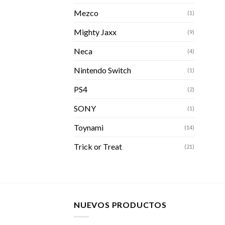
Mezco
(1)
Mighty Jaxx
(9)
Neca
(4)
Nintendo Switch
(1)
PS4
(2)
SONY
(1)
Toynami
(14)
Trick or Treat
(21)
NUEVOS PRODUCTOS