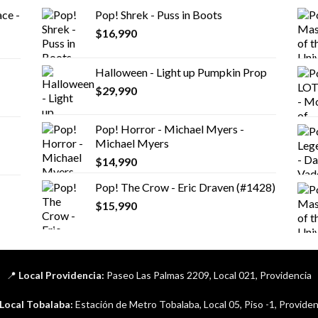
ce -
Pop! Shrek - Puss in Boots
$
16,990
Halloween - Light up Pumpkin Prop
$
29,990
Pop! Horror - Michael Myers -
Michael Myers
$
14,990
Pop! The Crow - Eric Draven (#1428)
$
15,990
📍
Local Providencia:
Paseo Las Palmas 2209, Local 021, Providencia
Local Tobalaba:
Estación de Metro Tobalaba, Local 05, Piso -1, Providen