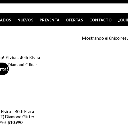
CADOS
NUEVOS
PREVENTA
OFERTAS
CONTACTO
¿QUI
Mostrando el único res
rta!
Elvira – 40th Elvira
T) Diamond Glitter
El
El
990
$
10,990
precio
precio