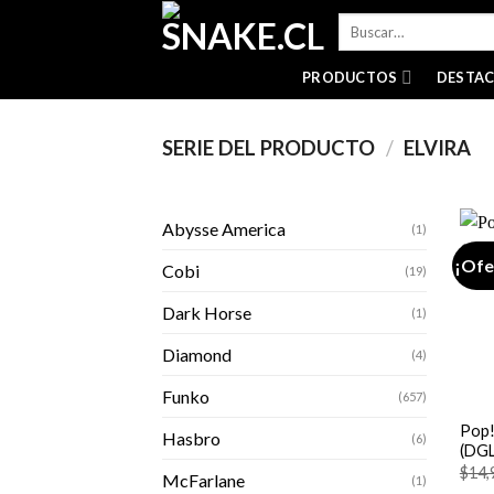
Skip
Buscar
to
por:
content
PRODUCTOS
DESTA
SERIE DEL PRODUCTO
/
ELVIRA
Abysse America
(1)
¡Ofe
Cobi
(19)
Dark Horse
(1)
Diamond
(4)
+
Funko
(657)
Pop! 
Hasbro
(6)
(DGL
$
14,
McFarlane
(1)