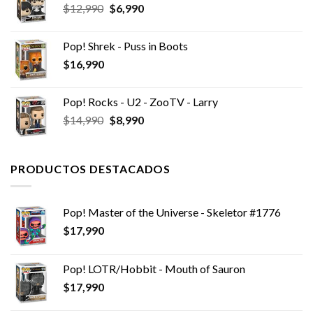
El
El
$
12,990
$
6,990
precio
precio
original
actual
Pop! Shrek - Puss in Boots
era:
es:
$
16,990
$12,990.
$6,990.
Pop! Rocks - U2 - ZooTV - Larry
El
El
$
14,990
$
8,990
precio
precio
original
actual
era:
es:
PRODUCTOS DESTACADOS
$14,990.
$8,990.
Pop! Master of the Universe - Skeletor #1776
$
17,990
Pop! LOTR/Hobbit - Mouth of Sauron
$
17,990