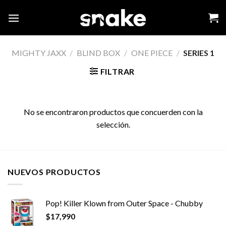
Skip
to
content
MIGHTY JAXX
/
BLIND BOX
/
ONE PIECE
/
SERIES 1
FILTRAR
No se encontraron productos que concuerden con la
selección.
NUEVOS PRODUCTOS
Pop! Killer Klown from Outer Space - Chubby
$
17,990