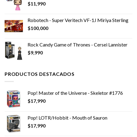
$
11,990
$10,990.
$4,990.
Robotech - Super Veritech VF-1J Miriya Sterling
$
100,000
Rock Candy Game of Thrones - Cersei Lannister
$
9,990
PRODUCTOS DESTACADOS
Pop! Master of the Universe - Skeletor #1776
$
17,990
Pop! LOTR/Hobbit - Mouth of Sauron
$
17,990