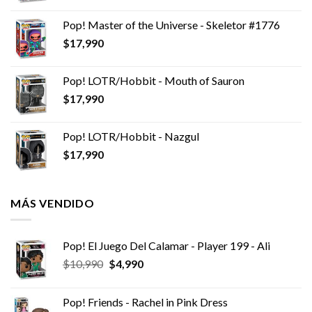
Pop! Master of the Universe - Skeletor #1776
$
17,990
Pop! LOTR/Hobbit - Mouth of Sauron
$
17,990
Pop! LOTR/Hobbit - Nazgul
$
17,990
MÁS VENDIDO
Pop! El Juego Del Calamar - Player 199 - Ali
El
El
$
10,990
$
4,990
precio
precio
original
actual
Pop! Friends - Rachel in Pink Dress
era:
es: