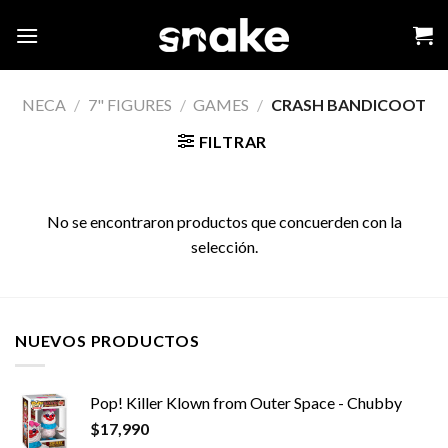
Skip
to
content
NECA
/
7" FIGURES
/
GAMES
/
CRASH BANDICOOT
FILTRAR
No se encontraron productos que concuerden con la
selección.
NUEVOS PRODUCTOS
Pop! Killer Klown from Outer Space - Chubby
$
17,990