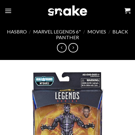
Skip
to
content
HASBRO
/
MARVEL LEGENDS 6"
/
MOVIES
/
BLACK
PANTHER