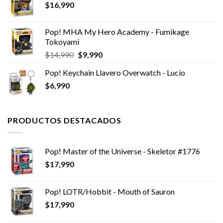
$
16,990
Pop! MHA My Hero Academy - Fumikage
Tokoyami
El
El
$
14,990
$
9,990
precio
precio
Pop! Keychain Llavero Overwatch - Lucio
original
actual
$
6,990
era:
es:
$14,990.
$9,990.
PRODUCTOS DESTACADOS
Pop! Master of the Universe - Skeletor #1776
$
17,990
Pop! LOTR/Hobbit - Mouth of Sauron
$
17,990