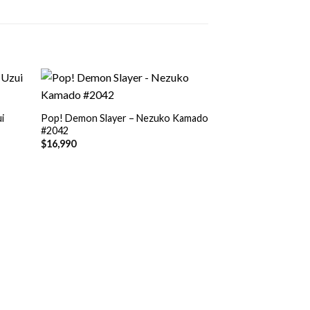
+
i
Pop! Demon Slayer – Nezuko Kamado
#2042
$
16,990
+
Pop! Demon Slayer
Special Edition #1
$
16,990