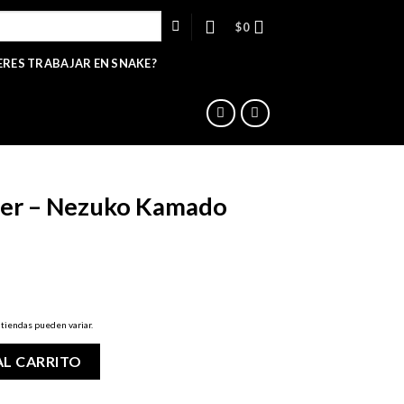
$
0
ERES TRABAJAR EN SNAKE?
yer – Nezuko Kamado
 tiendas pueden variar.
amado #868 cantidad
AL CARRITO