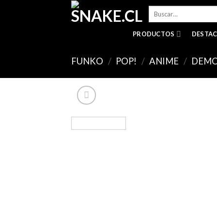
Skip
Buscar
to
por:
content
PRODUCTOS
DESTA
FUNKO
/
POP!
/
ANIME
/
DEMO