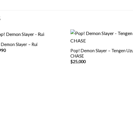
S
+
 Demon Slayer – Rui
990
Pop! Demon Slayer – Tengen Uzu
CHASE
$
25,000