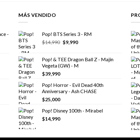
MÁS VENDIDO
PR
ce -
Pop! BTS Series 3 - RM
El
El
$
14,990
$
9,990
precio
precio
original
actual
Pop! & TEE Dragon Ball Z - Majin
era:
es:
Vegeta (GW) - M
$14,990.
$9,990.
$
39,990
Pop! Horror - Evil Dead 40th
Anniversary - Ash CHASE
$
25,000
Pop! Disney 100th - Mirabel
$
14,990