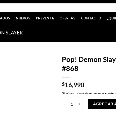
CADOS
NUEVOS
PREVENTA
OFERTAS
CONTACTO
¿QUI
N SLAYER
Pop! Demon Sla
#868
16,990
$
*Precio exclusivo web, los precios en nuestras
Pop! Demon Slayer - Nezuko K
AGREGAR 