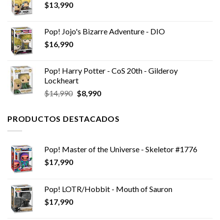
$
13,990
Pop! Jojo's Bizarre Adventure - DIO
$
16,990
Pop! Harry Potter - CoS 20th - Gilderoy
Lockheart
El
El
$
14,990
$
8,990
precio
precio
original
actual
PRODUCTOS DESTACADOS
era:
es:
$14,990.
$8,990.
Pop! Master of the Universe - Skeletor #1776
$
17,990
Pop! LOTR/Hobbit - Mouth of Sauron
$
17,990