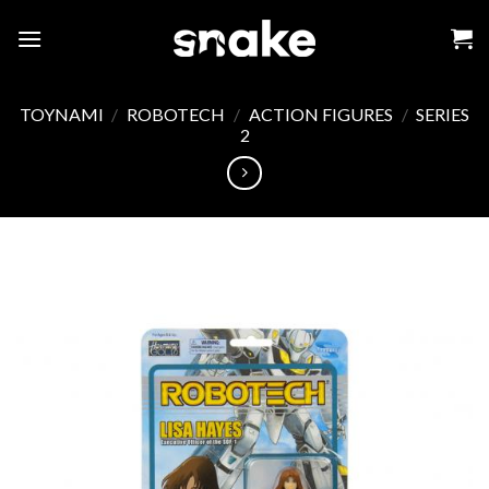
Skip
to
content
TOYNAMI
/
ROBOTECH
/
ACTION FIGURES
/
SERIES
2