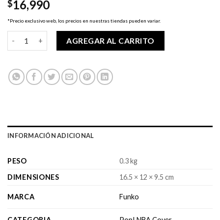
16,990
$
*Precio exclusivo web, los precios en nuestras tiendas pueden variar.
Pop! NBA - LA Lakers - Lebron James cantidad
AGREGAR AL CARRITO
INFORMACIÓN ADICIONAL
PESO
0.3 kg
DIMENSIONES
16.5 × 12 × 9.5 cm
MARCA
Funko
CATEGORIA
Pop! NBA Cover