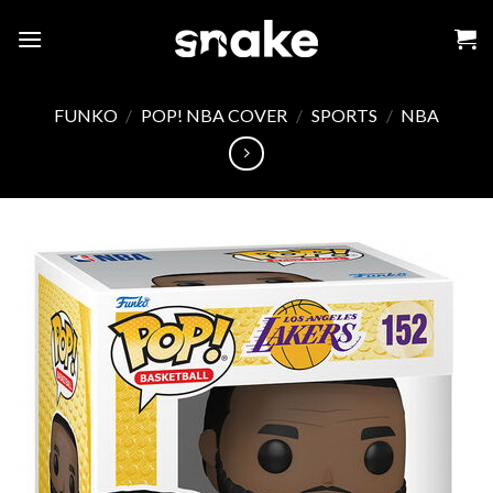
Skip
to
content
FUNKO
/
POP! NBA COVER
/
SPORTS
/
NBA