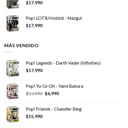
$
17,990
Pop! LOTR/Hobbit - Nazgul
$
17,990
MÁS VENDIDO
Pop! Legends - Darth Vader (Infinities)
$
17,990
Pop! Yu-Gi-Oh - Yami Bakura
El
El
$
13,990
$
6,990
precio
precio
original
actual
Pop! Friends - Chandler Bing
era:
es:
$
15,990
$13,990.
$6,990.