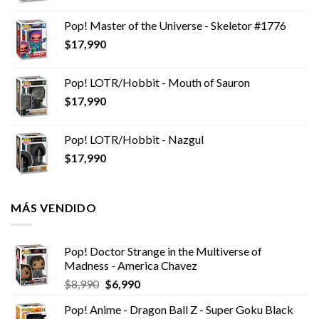
Pop! Master of the Universe - Skeletor #1776
$
17,990
Pop! LOTR/Hobbit - Mouth of Sauron
$
17,990
Pop! LOTR/Hobbit - Nazgul
$
17,990
MÁS VENDIDO
Pop! Doctor Strange in the Multiverse of
Madness - America Chavez
El
El
$
8,990
$
6,990
precio
precio
Pop! Anime - Dragon Ball Z - Super Goku Black
original
actual