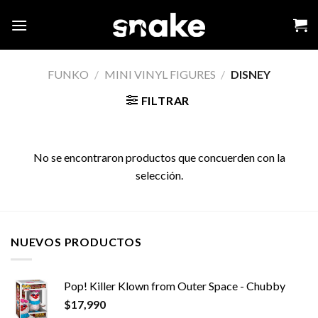
Skip
to
content
FUNKO
/
MINI VINYL FIGURES
/
DISNEY
FILTRAR
No se encontraron productos que concuerden con la
selección.
NUEVOS PRODUCTOS
Pop! Killer Klown from Outer Space - Chubby
$
17,990