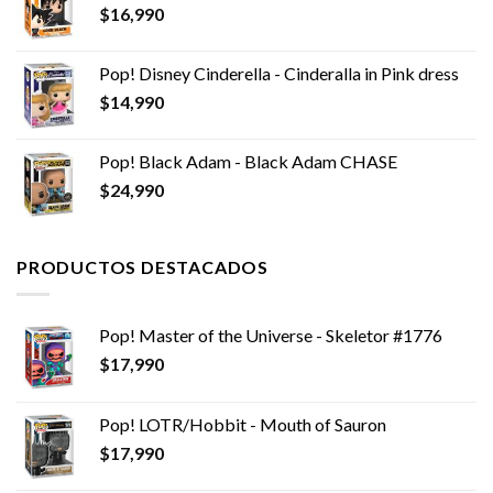
$
16,990
era:
es:
$8,990.
$6,990.
Pop! Disney Cinderella - Cinderalla in Pink dress
$
14,990
Pop! Black Adam - Black Adam CHASE
$
24,990
PRODUCTOS DESTACADOS
Pop! Master of the Universe - Skeletor #1776
$
17,990
Pop! LOTR/Hobbit - Mouth of Sauron
$
17,990