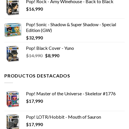
Pop! Rock - Amy Winehouse - Back to Black
$
16,990
Pop! Sonic - Shadow & Super Shadow - Special
Edition (GW)
$
32,990
Pop! Black Cover - Yuno
El
El
$
14,990
$
8,990
precio
precio
original
actual
era:
es:
PRODUCTOS DESTACADOS
$14,990.
$8,990.
Pop! Master of the Universe - Skeletor #1776
$
17,990
Pop! LOTR/Hobbit - Mouth of Sauron
$
17,990