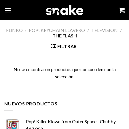
Skip
to
content
FUNKO
/
POP! KEYCHAIN LLAVERO
/
TELEVISION
/
THE FLASH
FILTRAR
No se encontraron productos que concuerden con la
selección.
NUEVOS PRODUCTOS
Pop! Killer Klown from Outer Space - Chubby
$
17,990