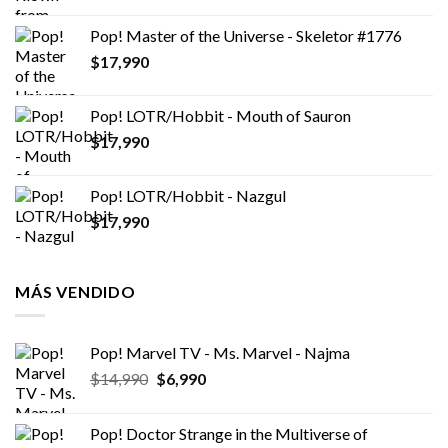
Pop! Master of the Universe - Skeletor #1776
$
17,990
Pop! LOTR/Hobbit - Mouth of Sauron
$
17,990
Pop! LOTR/Hobbit - Nazgul
$
17,990
MÁS VENDIDO
Pop! Marvel TV - Ms. Marvel - Najma
El
El
$
14,990
$
6,990
precio
precio
original
actual
Pop! Doctor Strange in the Multiverse of
era:
es: