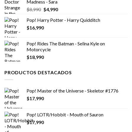
Madness - Sara
$14,990.
$6,990.
El
El
$
8,990
$
4,990
precio
precio
Pop! Harry Potter - Harry Quidditch
original
actual
$
16,990
era:
es:
$8,990.
$4,990.
Pop! Rides The Batman - Selina Kyle on
Motorcycle
$
18,990
PRODUCTOS DESTACADOS
Pop! Master of the Universe - Skeletor #1776
$
17,990
Pop! LOTR/Hobbit - Mouth of Sauron
$
17,990