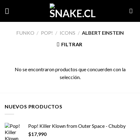
Skip
to
content
FUNKO
/
POP!
/
ICONS
/
ALBERT EINSTEIN
FILTRAR
No se encontraron productos que concuerden con la
selección.
NUEVOS PRODUCTOS
Pop! Killer Klown from Outer Space - Chubby
$
17,990