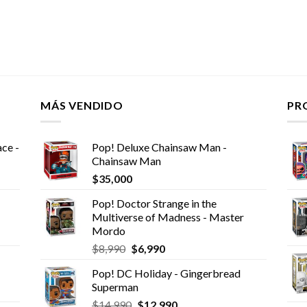
MÁS VENDIDO
PR
ce -
Pop! Deluxe Chainsaw Man -
Chainsaw Man
$
35,000
Pop! Doctor Strange in the
Multiverse of Madness - Master
Mordo
El
El
$
8,990
$
6,990
precio
precio
Pop! DC Holiday - Gingerbread
original
actual
Superman
era:
es:
El
El
$
14,990
$
12,990
$8,990.
$6,990.