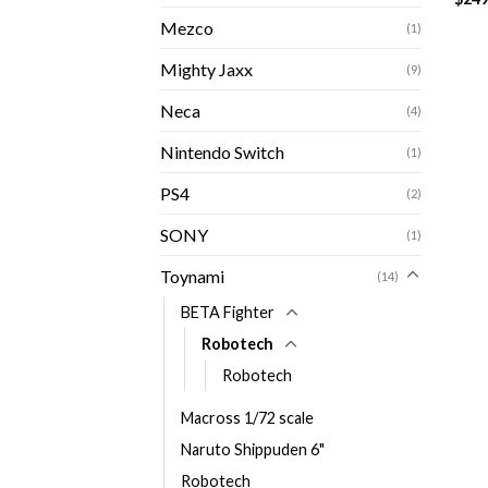
Mezco
(1)
Mighty Jaxx
(9)
Neca
(4)
Nintendo Switch
(1)
PS4
(2)
SONY
(1)
Toynami
(14)
BETA Fighter
Robotech
Robotech
Macross 1/72 scale
Naruto Shippuden 6"
Robotech