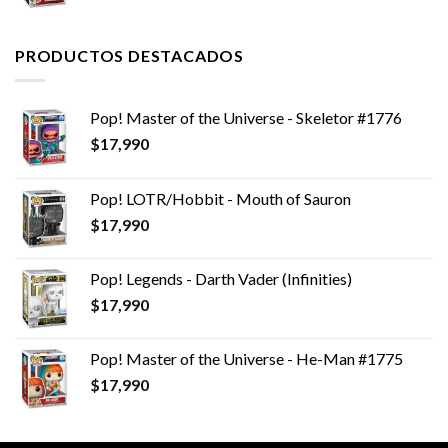
precio
precio
original
actual
era:
es:
PRODUCTOS DESTACADOS
$13,990.
$9,990.
Pop! Master of the Universe - Skeletor #1776
$
17,990
Pop! LOTR/Hobbit - Mouth of Sauron
$
17,990
Pop! Legends - Darth Vader (Infinities)
$
17,990
Pop! Master of the Universe - He-Man #1775
$
17,990