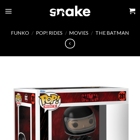
Skip
to
content
FUNKO
/
POP! RIDES
/
MOVIES
/
THE BATMAN