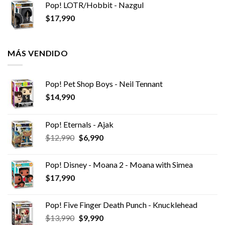
Pop! LOTR/Hobbit - Nazgul
$
17,990
MÁS VENDIDO
Pop! Pet Shop Boys - Neil Tennant
$
14,990
Pop! Eternals - Ajak
El
El
$
12,990
$
6,990
precio
precio
original
actual
Pop! Disney - Moana 2 - Moana with Simea
era:
es:
$
17,990
$12,990.
$6,990.
Pop! Five Finger Death Punch - Knucklehead
El
El
$
13,990
$
9,990