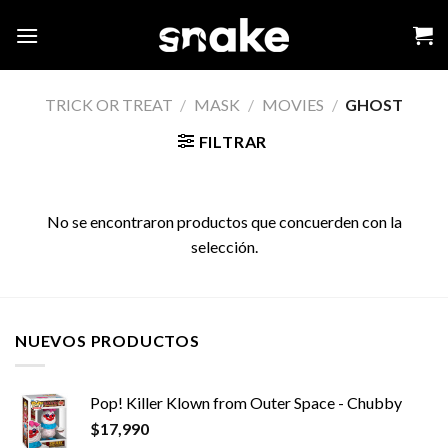
Skip
to
content
TRICK OR TREAT
/
MASK
/
MOVIES
/
GHOST
FILTRAR
No se encontraron productos que concuerden con la
selección.
NUEVOS PRODUCTOS
Pop! Killer Klown from Outer Space - Chubby
$
17,990