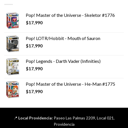
Pop! Master of the Universe - Skeletor #1776
$
17,990
Pop! LOTR/Hobbit - Mouth of Sauron
$
17,990
Pop! Legends - Darth Vader (Infinities)
$
17,990
Pop! Master of the Universe - He-Man #1775
$
17,990
📍
Local Providencia:
Paseo Las Palmas 2209, Local 021,
Providencia