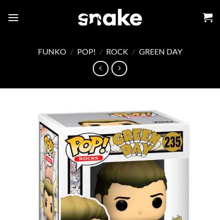
Skip
to
content
FUNKO
/
POP!
/
ROCK
/
GREEN DAY