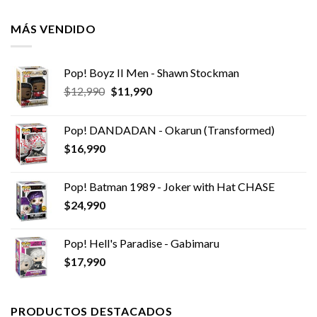
MÁS VENDIDO
Pop! Boyz II Men - Shawn Stockman
El
El
$
12,990
$
11,990
precio
precio
original
actual
Pop! DANDADAN - Okarun (Transformed)
era:
es:
$
16,990
$12,990.
$11,990.
Pop! Batman 1989 - Joker with Hat CHASE
$
24,990
Pop! Hell's Paradise - Gabimaru
$
17,990
PRODUCTOS DESTACADOS