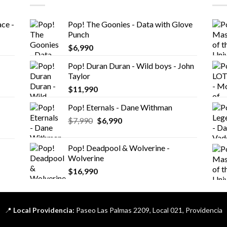
ce -
Pop! The Goonies - Data with Glove
Punch
$
6,990
Pop! Duran Duran - Wild boys - John
Taylor
$
11,990
Pop! Eternals - Dane Withman
El
El
$
7,990
$
6,990
precio
precio
original
actual
Pop! Deadpool & Wolverine -
era:
es:
Wolverine
$7,990.
$6,990.
$
16,990
📍
Local Providencia:
Paseo Las Palmas 2209, Local 021, Providencia