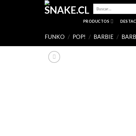
Skip
Buscar
to
por:
content
PRODUCTOS
DESTA
FUNKO
/
POP!
/
BARBIE
/
BARB