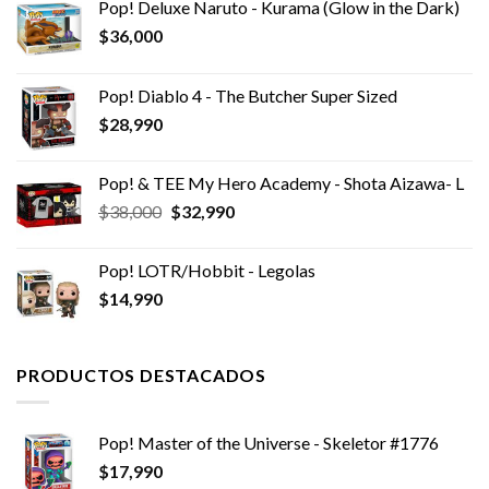
Pop! Deluxe Naruto - Kurama (Glow in the Dark)
$
36,000
Pop! Diablo 4 - The Butcher Super Sized
$
28,990
Pop! & TEE My Hero Academy - Shota Aizawa- L
El
El
$
38,000
$
32,990
precio
precio
original
actual
Pop! LOTR/Hobbit - Legolas
era:
es:
$
14,990
$38,000.
$32,990.
PRODUCTOS DESTACADOS
Pop! Master of the Universe - Skeletor #1776
$
17,990