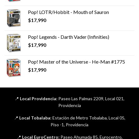
Pop! LOTR/Hobbit - Mouth of Sauron
$
17,990
Pop! Legends - Darth Vader (Infinities)
$
17,990
Pop! Master of the Universe - He-Man #1775
$
17,990
📍
Local Providencia:
Paseo Las Palmas 2209, Local 021,
Providencia
📍
Local Tobalaba:
Estación de Metro Tobalaba, Local 05,
Piso -1, Providencia
📍
Local EuroCentro:
Paseo Ahumada 85, Eurocentro,