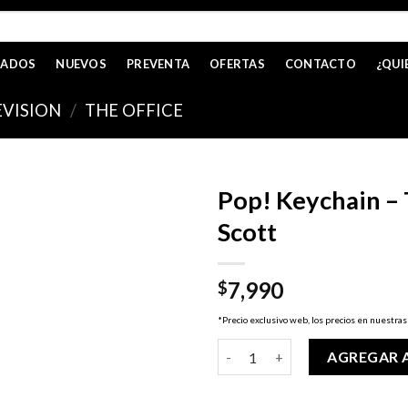
CADOS
NUEVOS
PREVENTA
OFERTAS
CONTACTO
¿QUI
EVISION
/
THE OFFICE
Pop! Keychain – 
Scott
7,990
$
*Precio exclusivo web, los precios en nuestras
Pop! Keychain - The Office - M
AGREGAR 