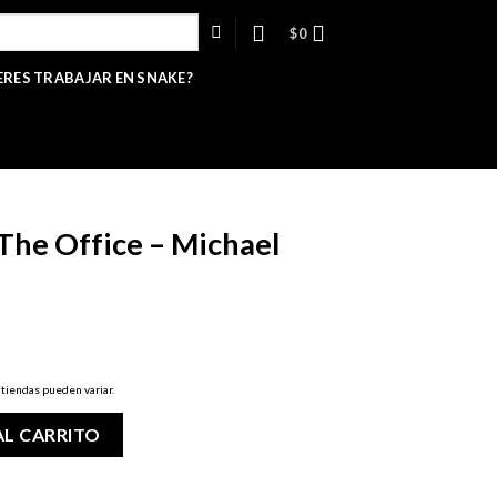
$
0
ERES TRABAJAR EN SNAKE?
The Office – Michael
 tiendas pueden variar.
ichael Scott cantidad
AL CARRITO