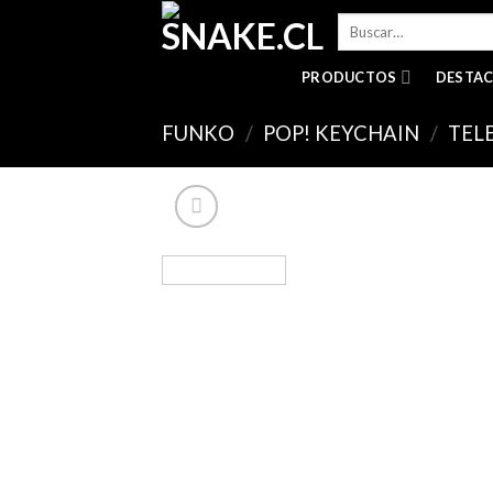
Skip
Buscar
to
por:
content
PRODUCTOS
DESTA
FUNKO
/
POP! KEYCHAIN
/
TEL