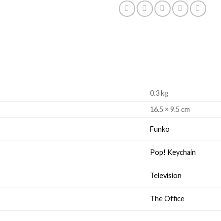
0.3 kg
16.5 × 9.5 cm
Funko
Pop! Keychain
Television
The Office