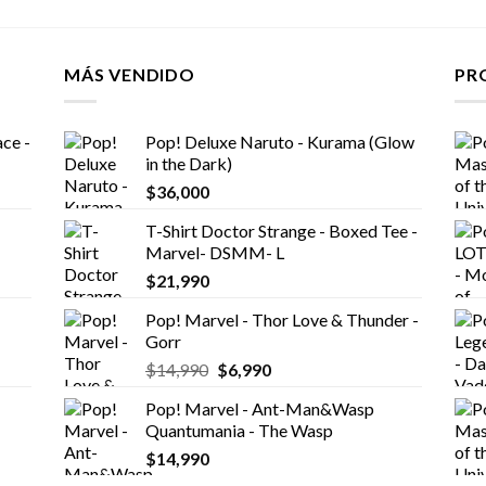
MÁS VENDIDO
PR
ce -
Pop! Deluxe Naruto - Kurama (Glow
in the Dark)
$
36,000
T-Shirt Doctor Strange - Boxed Tee -
Marvel- DSMM- L
$
21,990
Pop! Marvel - Thor Love & Thunder -
Gorr
El
El
$
14,990
$
6,990
precio
precio
Pop! Marvel - Ant-Man&Wasp
original
actual
Quantumania - The Wasp
era:
es:
$
14,990
$14,990.
$6,990.