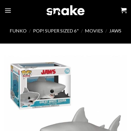
Skip
to
content
FUNKO
/
POP! SUPER SIZED 6"
/
MOVIES
/
JAWS