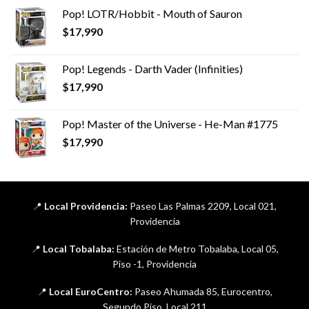
Pop! LOTR/Hobbit - Mouth of Sauron
$
17,990
Pop! Legends - Darth Vader (Infinities)
$
17,990
Pop! Master of the Universe - He-Man #1775
$
17,990
📍
Local Providencia:
Paseo Las Palmas 2209, Local 021,
Providencia
📍
Local Tobalaba:
Estación de Metro Tobalaba, Local 05,
Piso -1, Providencia
📍
Local EuroCentro:
Paseo Ahumada 85, Eurocentro,
Segundo Piso, Local 211