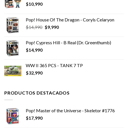
$
10,990
Pop! House Of The Dragon - Coryls Celaryon
El
El
$
14,990
$
9,990
precio
precio
original
actual
Pop! Cypress Hill - B Real (Dr. Greenthumb)
era:
es:
$
14,990
$14,990.
$9,990.
WW II 365 PCS - TANK 7 TP
$
32,990
PRODUCTOS DESTACADOS
Pop! Master of the Universe - Skeletor #1776
$
17,990