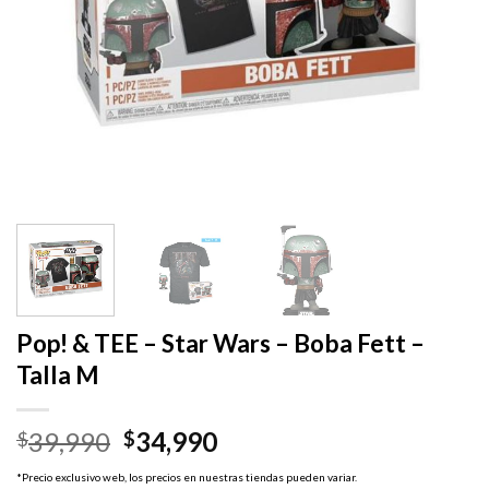
Pop! & TEE – Star Wars – Boba Fett –
Talla M
El
El
39,990
34,990
$
$
precio
precio
*Precio exclusivo web, los precios en nuestras tiendas pueden variar.