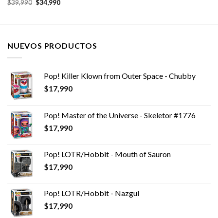
El
El
$
39,990
$
34,990
precio
precio
original
actual
era:
es:
$39,990.
$34,990.
NUEVOS PRODUCTOS
Pop! Killer Klown from Outer Space - Chubby
$
17,990
Pop! Master of the Universe - Skeletor #1776
$
17,990
Pop! LOTR/Hobbit - Mouth of Sauron
$
17,990
Pop! LOTR/Hobbit - Nazgul
$
17,990