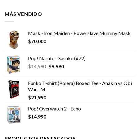
MÁS VENDIDO
Mask - lron Maiden - Powerslave Mummy Mask
$
70,000
Pop! Naruto - Sasuke (#72)
El
El
$
14,990
$
9,990
precio
precio
original
actual
Funko T-shirt (Polera) Boxed Tee - Anakin vs Obi
era:
es:
Wan- M
$14,990.
$9,990.
$
21,990
Pop! Overwatch 2 - Echo
$
14,990
PRODUCTOS DESTACADOS