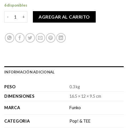
original
actual
6 disponibles
era:
es:
$39,990.
$34,990.
Pop! & TEE - Star Wars - Boba Fett - Talla M cantidad
AGREGAR AL CARRITO
INFORMACIÓN ADICIONAL
PESO
0.3 kg
DIMENSIONES
16.5 × 12 × 9.5 cm
MARCA
Funko
CATEGORIA
Pop! & TEE