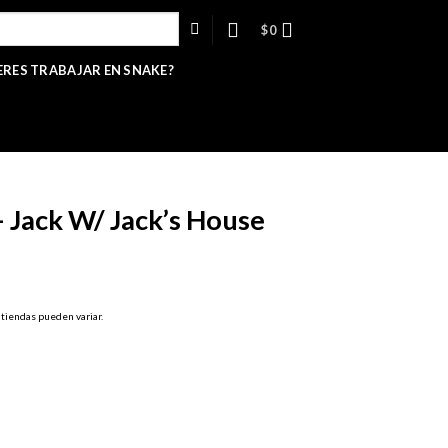
$
0
ERES TRABAJAR EN SNAKE?
 Jack W/ Jack’s House
 tiendas pueden variar.