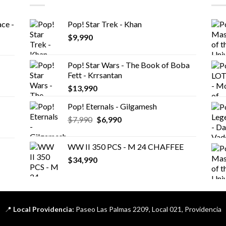
ce -
Pop! Star Trek - Khan
$
9,990
Pop! Star Wars - The Book of Boba
Fett - Krrsantan
$
13,990
Pop! Eternals - Gilgamesh
El
El
$
7,990
$
6,990
precio
precio
original
actual
WW II 350 PCS - M 24 CHAFFEE
era:
es:
$
34,990
$7,990.
$6,990.
📍
Local Providencia:
Paseo Las Palmas 2209, Local 021, Providencia