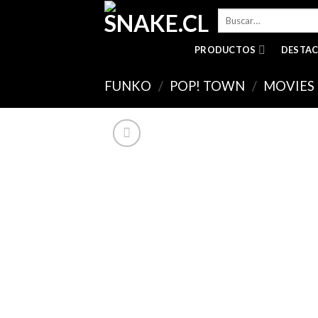
Skip
Buscar
to
por:
content
PRODUCTOS
DESTA
FUNKO
/
POP! TOWN
/
MOVIES