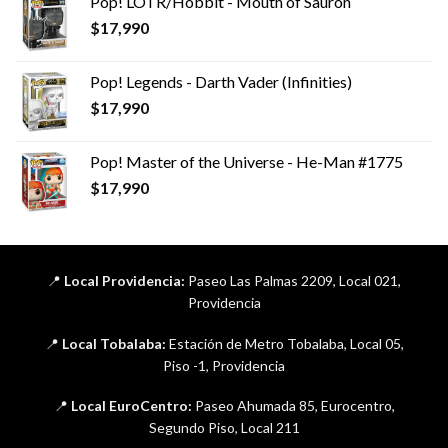
Pop! LOTR/Hobbit - Mouth of Sauron
$
17,990
Pop! Legends - Darth Vader (Infinities)
$
17,990
Pop! Master of the Universe - He-Man #1775
$
17,990
📍
Local Providencia:
Paseo Las Palmas 2209, Local 021,
Providencia
📍
Local Tobalaba:
Estación de Metro Tobalaba, Local 05,
Piso -1, Providencia
📍
Local EuroCentro:
Paseo Ahumada 85, Eurocentro,
Segundo Piso, Local 211