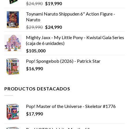
El
El
$
24,990
$
19,990
precio
precio
Toynami Naruto Shippuden 6" Action Figure -
original
actual
Naruto
era:
es:
El
El
$
29,990
$
24,990
$24,990.
$19,990.
precio
precio
Mighty Jaxx - My Little Pony - Kwistal Gala Series
original
actual
(caja de 6 unidades)
era:
es:
$
105,000
$29,990.
$24,990.
Pop! Spongebob (2026) - Patrick Star
$
16,990
PRODUCTOS DESTACADOS
Pop! Master of the Universe - Skeletor #1776
$
17,990