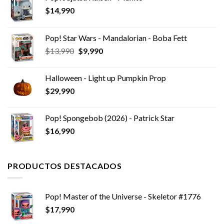
$
14,990
Pop! Star Wars - Mandalorian - Boba Fett
El
El
$
13,990
$
9,990
precio
precio
original
actual
Halloween - Light up Pumpkin Prop
era:
es:
$
29,990
$13,990.
$9,990.
Pop! Spongebob (2026) - Patrick Star
$
16,990
PRODUCTOS DESTACADOS
Pop! Master of the Universe - Skeletor #1776
$
17,990