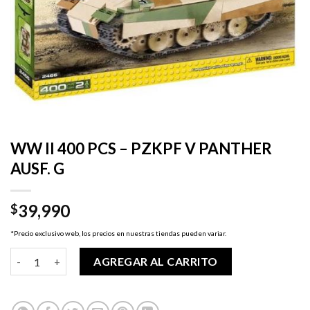
WW II 400 PCS – PZKPF V PANTHER
AUSF. G
39,990
$
*Precio exclusivo web, los precios en nuestras tiendas pueden variar.
WW II 400 PCS - PZKPF V PANTHER AUSF. G cantidad
AGREGAR AL CARRITO