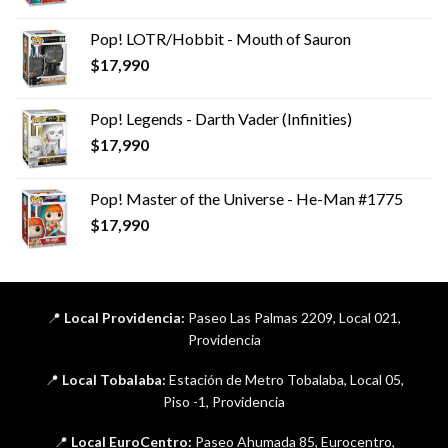
Pop! LOTR/Hobbit - Mouth of Sauron
$
17,990
Pop! Legends - Darth Vader (Infinities)
$
17,990
Pop! Master of the Universe - He-Man #1775
$
17,990
📍
Local Providencia:
Paseo Las Palmas 2209, Local 021,
Providencia
📍
Local Tobalaba:
Estación de Metro Tobalaba, Local 05,
Piso -1, Providencia
📍
Local EuroCentro:
Paseo Ahumada 85, Eurocentro,