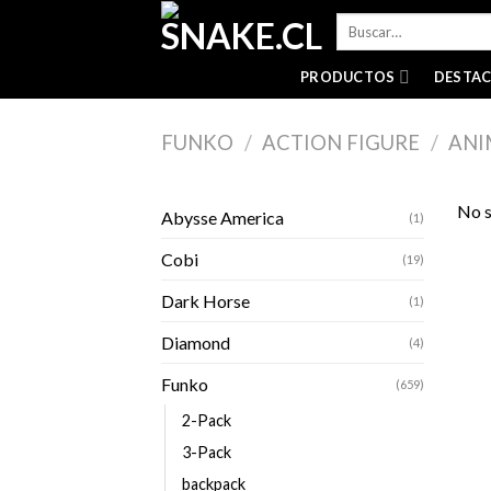
Skip
Buscar
to
por:
content
PRODUCTOS
DESTA
FUNKO
/
ACTION FIGURE
/
ANI
No s
Abysse America
(1)
Cobi
(19)
Dark Horse
(1)
Diamond
(4)
Funko
(659)
2-Pack
3-Pack
backpack