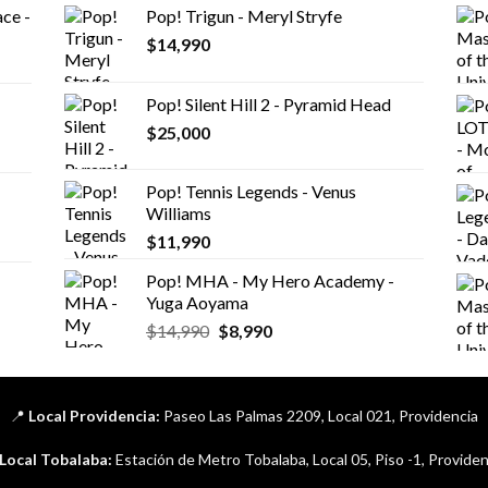
ce -
Pop! Trigun - Meryl Stryfe
$
14,990
Pop! Silent Hill 2 - Pyramid Head
$
25,000
Pop! Tennis Legends - Venus
Williams
$
11,990
Pop! MHA - My Hero Academy -
Yuga Aoyama
El
El
$
14,990
$
8,990
precio
precio
original
actual
era:
es:
📍
Local Providencia:
Paseo Las Palmas 2209, Local 021, Providencia
$14,990.
$8,990.
Local Tobalaba:
Estación de Metro Tobalaba, Local 05, Piso -1, Providen