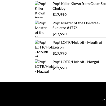
Pop! Killer Klown from Outer Spa
Chubby
$
17,990
Pop! Master of the Universe -
Skeletor #1776
$
17,990
Pop! LOTR/Hobbit - Mouth of
Sauron
$
17,990
Pop! LOTR/Hobbit - Nazgul
$
17,990
📍