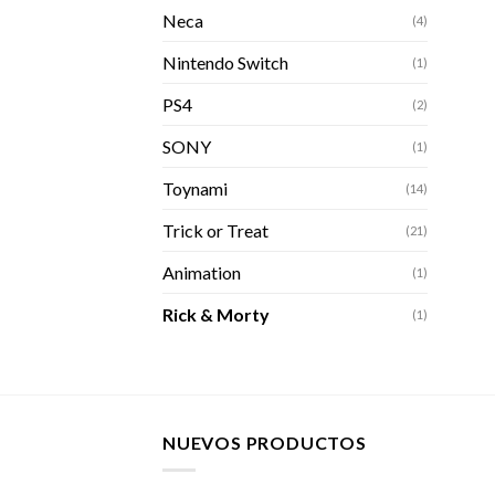
Neca
(4)
Nintendo Switch
(1)
PS4
(2)
SONY
(1)
Toynami
(14)
Trick or Treat
(21)
Animation
(1)
Rick & Morty
(1)
NUEVOS PRODUCTOS