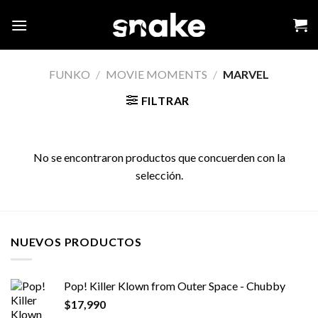
Skip
to
content
FUNKO
/
MOVIE MOMENTS
/
MARVEL
FILTRAR
No se encontraron productos que concuerden con la
selección.
NUEVOS PRODUCTOS
Pop! Killer Klown from Outer Space - Chubby
$
17,990