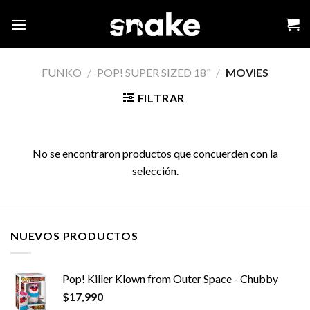
Skip
to
content
FUNKO
/
POP! SUPER SIZED 18"
/
MOVIES
FILTRAR
No se encontraron productos que concuerden con la
selección.
NUEVOS PRODUCTOS
Pop! Killer Klown from Outer Space - Chubby
$
17,990