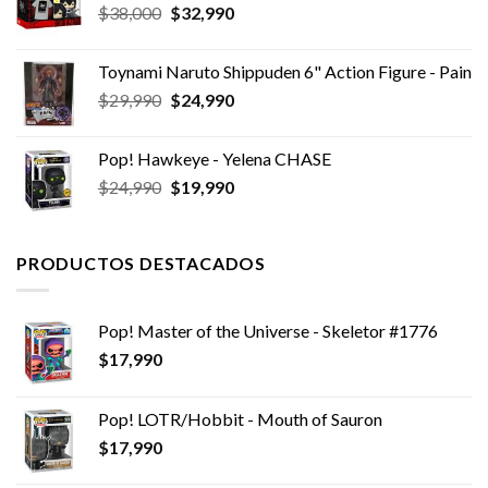
El
El
$
38,000
$
32,990
precio
precio
original
actual
Toynami Naruto Shippuden 6" Action Figure - Pain
era:
es:
El
El
$
29,990
$
24,990
$38,000.
$32,990.
precio
precio
original
actual
Pop! Hawkeye - Yelena CHASE
era:
es:
El
El
$
24,990
$
19,990
$29,990.
$24,990.
precio
precio
original
actual
era:
es:
PRODUCTOS DESTACADOS
$24,990.
$19,990.
Pop! Master of the Universe - Skeletor #1776
$
17,990
Pop! LOTR/Hobbit - Mouth of Sauron
$
17,990