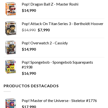
Pop! Dragon Ball Z - Master Roshi
$
14,990
Pop! Attack On Titan Series 3 - Bertholdt Hoover
El
El
$
14,990
$
7,990
precio
precio
original
actual
Pop! Overwatch 2 - Cassidy
era:
es:
$
14,990
$14,990.
$7,990.
Pop! Spongebob - Spongebob Squarepants
#1938
$
16,990
PRODUCTOS DESTACADOS
Pop! Master of the Universe - Skeletor #1776
$
17,990