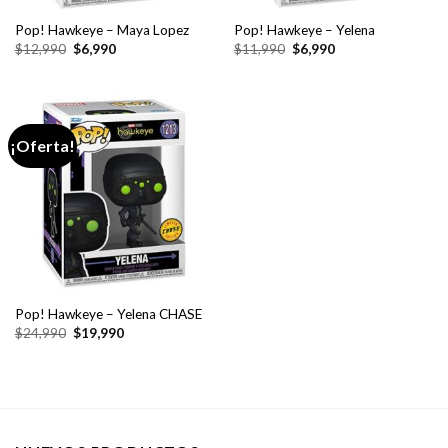
Pop! Hawkeye – Maya Lopez
Pop! Hawkeye – Yelena
El
El
El
El
$
12,990
$
6,990
$
11,990
$
6,990
precio
precio
precio
precio
original
actual
original
actual
era:
es:
era:
es:
$12,990.
$6,990.
$11,990.
$6,990.
¡Oferta!
Pop! Hawkeye – Yelena CHASE
El
El
$
24,990
$
19,990
precio
precio
original
actual
era:
es:
$24,990.
$19,990.