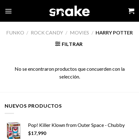
Skip
to
content
FUNKO
/
ROCK CANDY
/
MOVIES
/
HARRY POTTER
FILTRAR
No se encontraron productos que concuerden con la
selección.
NUEVOS PRODUCTOS
Pop! Killer Klown from Outer Space - Chubby
$
17,990