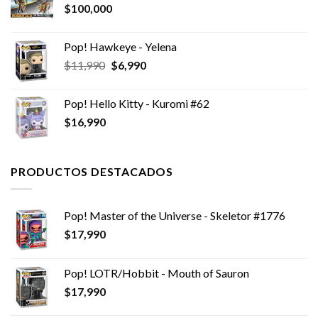
$
100,000
Pop! Hawkeye - Yelena
El
El
$
11,990
$
6,990
precio
precio
original
actual
Pop! Hello Kitty - Kuromi #62
era:
es:
$
16,990
$11,990.
$6,990.
PRODUCTOS DESTACADOS
Pop! Master of the Universe - Skeletor #1776
$
17,990
Pop! LOTR/Hobbit - Mouth of Sauron
$
17,990