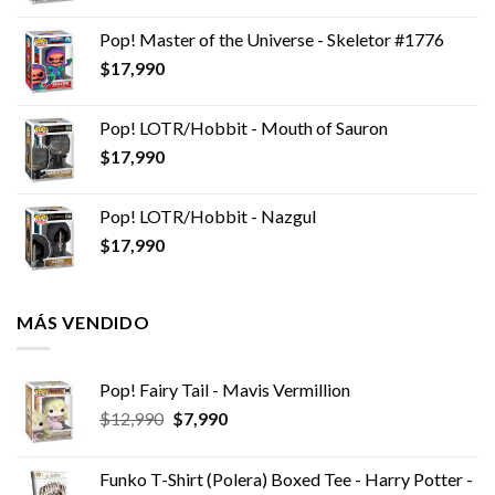
Pop! Master of the Universe - Skeletor #1776
$
17,990
Pop! LOTR/Hobbit - Mouth of Sauron
$
17,990
Pop! LOTR/Hobbit - Nazgul
$
17,990
MÁS VENDIDO
Pop! Fairy Tail - Mavis Vermillion
El
El
$
12,990
$
7,990
precio
precio
original
actual
Funko T-Shirt (Polera) Boxed Tee - Harry Potter -
era:
es: