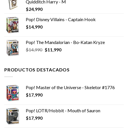
Quidditch Harry - M
$12,990.
$7,990.
$
24,990
Pop! Disney Villains - Captain Hook
$
14,990
Pop! The Mandalorian - Bo-Katan Kryze
El
El
$
14,990
$
11,990
precio
precio
original
actual
era:
es:
PRODUCTOS DESTACADOS
$14,990.
$11,990.
Pop! Master of the Universe - Skeletor #1776
$
17,990
Pop! LOTR/Hobbit - Mouth of Sauron
$
17,990