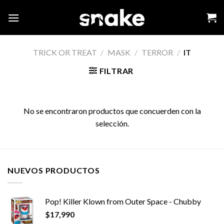
Skip
to
content
TRICK OR TREAT
/
MASK
/
TERROR
/
IT
FILTRAR
No se encontraron productos que concuerden con la
selección.
NUEVOS PRODUCTOS
Pop! Killer Klown from Outer Space - Chubby
$
17,990