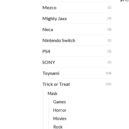
Mezco
(1)
Mighty Jaxx
(9)
Neca
(4)
Nintendo Switch
(1)
PS4
(2)
SONY
(1)
Toynami
(14)
Trick or Treat
(21)
Mask
Games
Horror
Movies
Rock