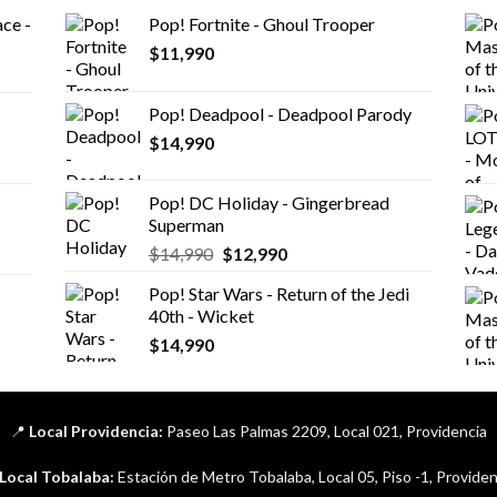
ce -
Pop! Fortnite - Ghoul Trooper
$
11,990
Pop! Deadpool - Deadpool Parody
$
14,990
Pop! DC Holiday - Gingerbread
Superman
El
El
$
14,990
$
12,990
precio
precio
Pop! Star Wars - Return of the Jedi
original
actual
40th - Wicket
era:
es:
$
14,990
$14,990.
$12,990.
📍
Local Providencia:
Paseo Las Palmas 2209, Local 021, Providencia
Local Tobalaba:
Estación de Metro Tobalaba, Local 05, Piso -1, Providen