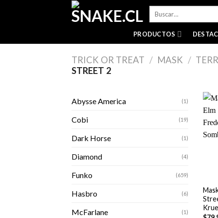
Skip
Buscar
to
por:
content
PRODUCTOS
DESTA
TRICK OR TREAT
/
MASK
/
TER
STREET 2
Abysse America
(1)
Cobi
(19)
Dark Horse
(1)
Diamond
(4)
+
Funko
(659)
Mask
Hasbro
(6)
Stre
Krue
McFarlane
(1)
$
79,