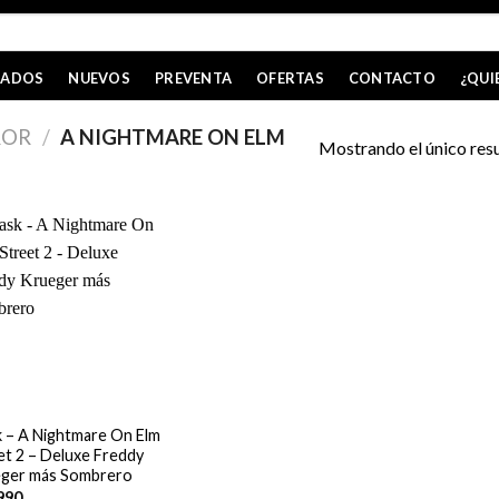
CADOS
NUEVOS
PREVENTA
OFERTAS
CONTACTO
¿QUI
ROR
/
A NIGHTMARE ON ELM
Mostrando el único res
 – A Nightmare On Elm
et 2 – Deluxe Freddy
ger más Sombrero
990