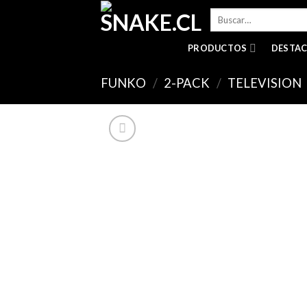
Skip
Buscar
to
por:
content
PRODUCTOS
DESTA
FUNKO
/
2-PACK
/
TELEVISION