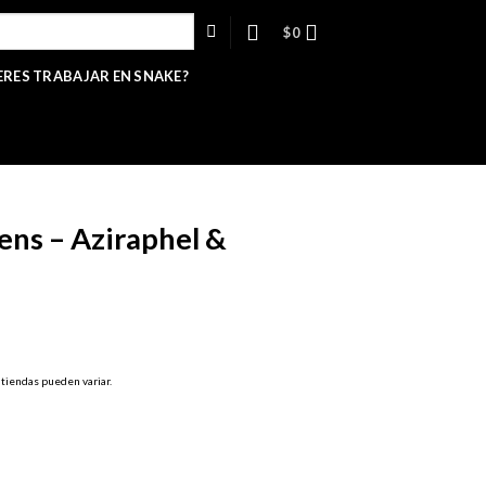
$
0
ERES TRABAJAR EN SNAKE?
ns – Aziraphel &
 tiendas pueden variar.