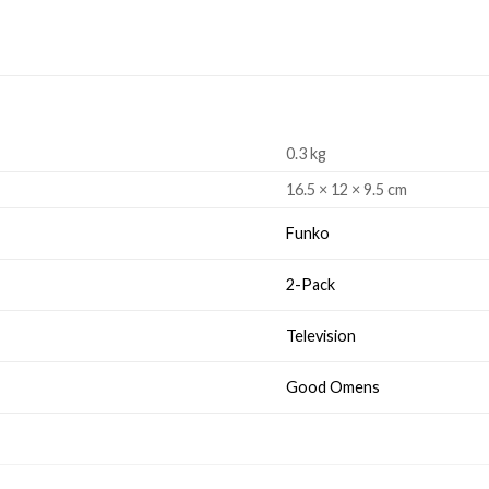
0.3 kg
16.5 × 12 × 9.5 cm
Funko
2-Pack
Television
Good Omens