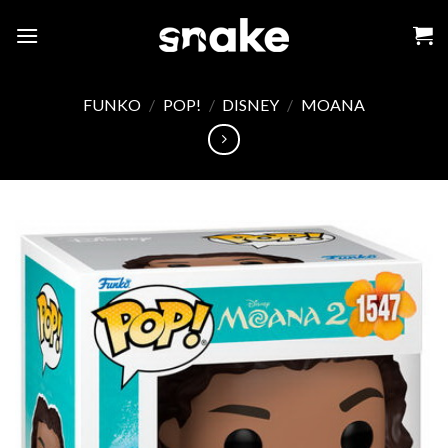
Skip
to
content
FUNKO
/
POP!
/
DISNEY
/
MOANA