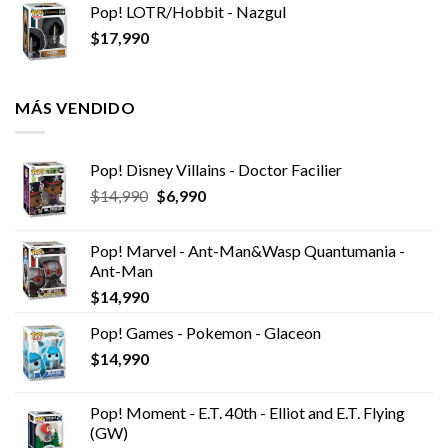
Pop! LOTR/Hobbit - Nazgul
$
17,990
MÁS VENDIDO
Pop! Disney Villains - Doctor Facilier
El
El
$
14,990
$
6,990
precio
precio
original
actual
Pop! Marvel - Ant-Man&Wasp Quantumania -
era:
es:
Ant-Man
$14,990.
$6,990.
$
14,990
Pop! Games - Pokemon - Glaceon
$
14,990
Pop! Moment - E.T. 40th - Elliot and E.T. Flying
(GW)