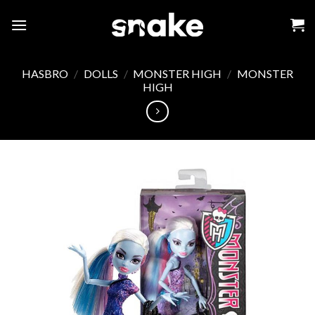
Skip
to
content
HASBRO
/
DOLLS
/
MONSTER HIGH
/
MONSTER
HIGH