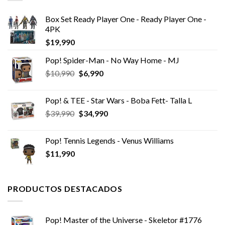
Box Set Ready Player One - Ready Player One -
4PK
$
19,990
Pop! Spider-Man - No Way Home - MJ
El
El
$
10,990
$
6,990
precio
precio
original
actual
Pop! & TEE - Star Wars - Boba Fett- Talla L
era:
es:
El
El
$
39,990
$
34,990
$10,990.
$6,990.
precio
precio
original
actual
Pop! Tennis Legends - Venus Williams
era:
es:
$
11,990
$39,990.
$34,990.
PRODUCTOS DESTACADOS
Pop! Master of the Universe - Skeletor #1776