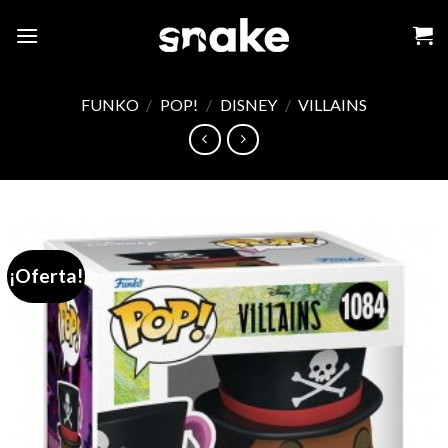
Skip
to
content
FUNKO
/
POP!
/
DISNEY
/
VILLAINS
¡Oferta!