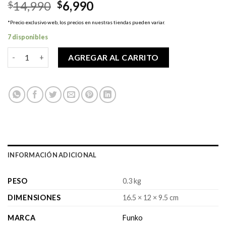
El
El
14,990
6,990
$
$
precio
precio
*Precio exclusivo web, los precios en nuestras tiendas pueden variar.
original
actual
7 disponibles
era:
es:
$14,990.
$6,990.
Pop! Disney Villains - Doctor Facilier cantidad
AGREGAR AL CARRITO
INFORMACIÓN ADICIONAL
PESO
0.3 kg
DIMENSIONES
16.5 × 12 × 9.5 cm
MARCA
Funko