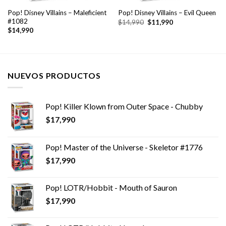
Pop! Disney Villains – Maleficient
Pop! Disney Villains – Evil Queen
#1082
El
El
$
14,990
$
11,990
precio
precio
$
14,990
original
actual
era:
es:
$14,990.
$11,990.
NUEVOS PRODUCTOS
Pop! Killer Klown from Outer Space - Chubby
$
17,990
Pop! Master of the Universe - Skeletor #1776
$
17,990
Pop! LOTR/Hobbit - Mouth of Sauron
$
17,990