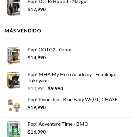
Pop! LOTR/Hobbit - Nazgul
$
17,990
MÁS VENDIDO
Pop! GOTG2 - Groot
$
14,990
Pop! MHA My Hero Academy - Fumikage
Tokoyami
El
El
$
14,990
$
9,990
precio
precio
Pop! Pinocchio - Blue Fairy W/(GL) CHASE
original
actual
$
19,990
era:
es:
$14,990.
$9,990.
Pop! Adventure Time - BMO
$
16,990