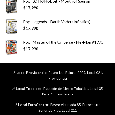
Pop! LOTR/Hobbit - Mouth of Sauron
$
17,990
Pop! Legends - Darth Vader (Infinities)
$
17,990
Pop! Master of the Universe - He-Man #1775
$
17,990
📍
Local Providencia:
Paseo Las Palmas 2209, Local 021,
Providencia
📍
Local Tobalaba:
Estación de Metro Tobalaba, Local 05,
Piso -1, Providencia
📍
Local EuroCentro:
Paseo Ahumada 85, Eurocentro,
Segundo Piso, Local 211