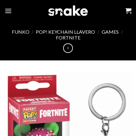
Skip
to
content
FUNKO
/
POP! KEYCHAIN LLAVERO
/
GAMES
/
FORTNITE