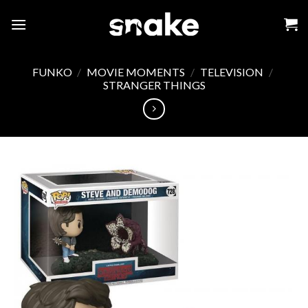
Skip
to
content
FUNKO
/
MOVIE MOMENTS
/
TELEVISION
/
STRANGER THINGS