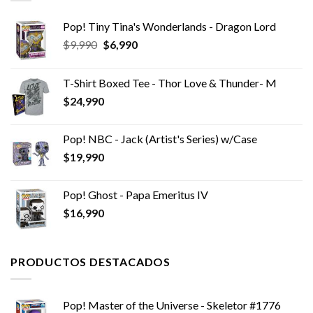
Pop! Tiny Tina's Wonderlands - Dragon Lord
El
El
$
9,990
$
6,990
precio
precio
original
actual
T-Shirt Boxed Tee - Thor Love & Thunder- M
era:
es:
$
24,990
$9,990.
$6,990.
Pop! NBC - Jack (Artist's Series) w/Case
$
19,990
Pop! Ghost - Papa Emeritus IV
$
16,990
PRODUCTOS DESTACADOS
Pop! Master of the Universe - Skeletor #1776