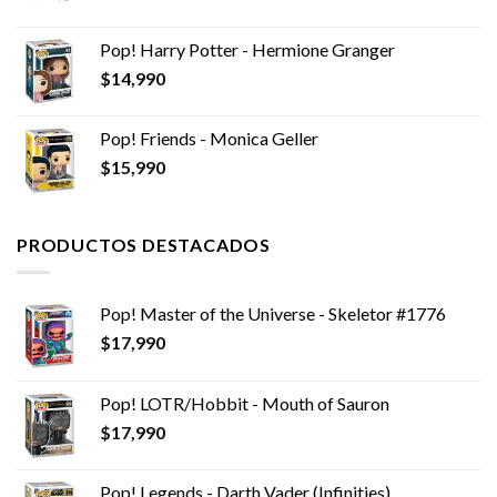
precio
precio
original
actual
Pop! Harry Potter - Hermione Granger
era:
es:
$
14,990
$10,990.
$6,990.
Pop! Friends - Monica Geller
$
15,990
PRODUCTOS DESTACADOS
Pop! Master of the Universe - Skeletor #1776
$
17,990
Pop! LOTR/Hobbit - Mouth of Sauron
$
17,990
Pop! Legends - Darth Vader (Infinities)