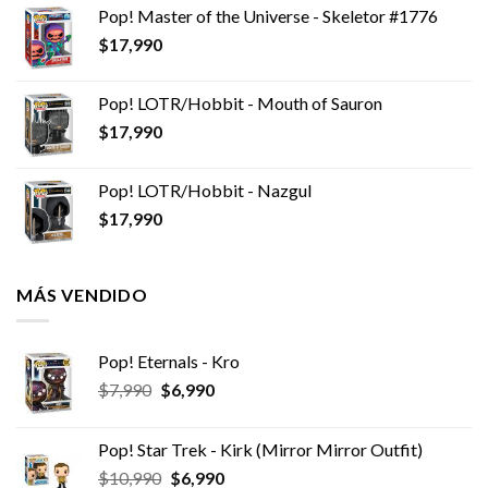
Pop! Master of the Universe - Skeletor #1776
$
17,990
Pop! LOTR/Hobbit - Mouth of Sauron
$
17,990
Pop! LOTR/Hobbit - Nazgul
$
17,990
MÁS VENDIDO
Pop! Eternals - Kro
El
El
$
7,990
$
6,990
precio
precio
original
actual
Pop! Star Trek - Kirk (Mirror Mirror Outfit)
era:
es:
El
El
$
10,990
$
6,990
$7,990.
$6,990.