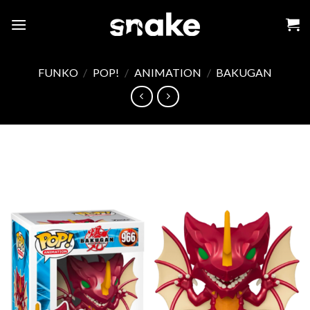
Skip
to
content
FUNKO
/
POP!
/
ANIMATION
/
BAKUGAN