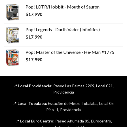
Pop! LOTR/Hobbit - Mouth of Sauron
$
17,990
Pop! Legends - Darth Vader (Infinities)
$
17,990
Pop! Master of the Universe - He-Man #1775
$
17,990
📍
Local Providencia:
Paseo Las Palmas 2209, Local 021,
Providencia
📍
Local Tobalaba:
Estación de Metro Tobalaba, Local 05,
Piso -1, Providencia
📍
Local EuroCentro:
Paseo Ahumada 85, Eurocentro,