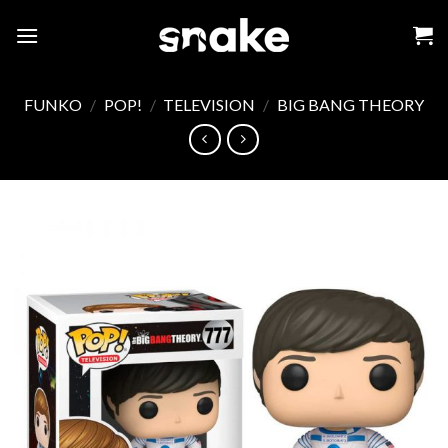
Skip
to
content
FUNKO
/
POP!
/
TELEVISION
/
BIG BANG THEORY