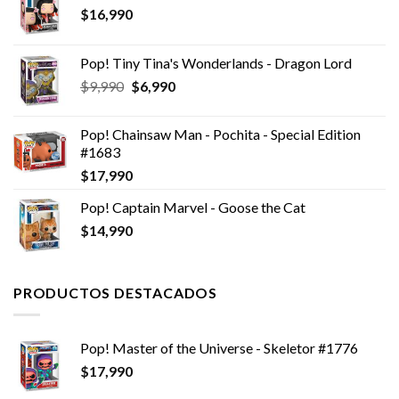
$
16,990
Pop! Tiny Tina's Wonderlands - Dragon Lord
El
El
$
9,990
$
6,990
precio
precio
original
actual
Pop! Chainsaw Man - Pochita - Special Edition
era:
es:
#1683
$9,990.
$6,990.
$
17,990
Pop! Captain Marvel - Goose the Cat
$
14,990
PRODUCTOS DESTACADOS
Pop! Master of the Universe - Skeletor #1776
$
17,990