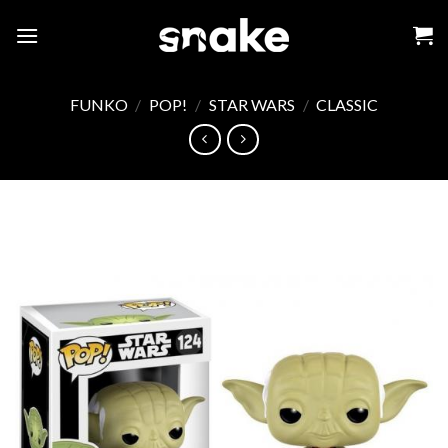
Skip
to
content
FUNKO
/
POP!
/
STAR WARS
/
CLASSIC