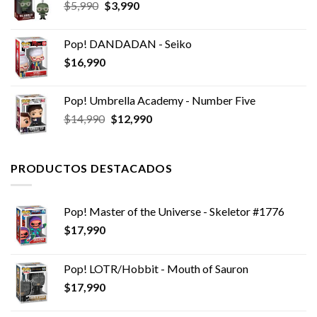
El
El
$
5,990
$
3,990
precio
precio
original
actual
Pop! DANDADAN - Seiko
era:
es:
$
16,990
$5,990.
$3,990.
Pop! Umbrella Academy - Number Five
El
El
$
14,990
$
12,990
precio
precio
original
actual
era:
es:
PRODUCTOS DESTACADOS
$14,990.
$12,990.
Pop! Master of the Universe - Skeletor #1776
$
17,990
Pop! LOTR/Hobbit - Mouth of Sauron
$
17,990