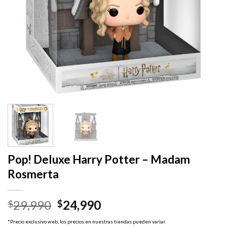
Pop! Deluxe Harry Potter – Madam
Rosmerta
El
El
29,990
24,990
$
$
precio
precio
*Precio exclusivo web, los precios en nuestras tiendas pueden variar.