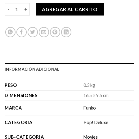
original
actual
Pop! Deluxe Harry Potter - Madam Rosmerta cantidad
era:
es:
AGREGAR AL CARRITO
$29,990.
$24,990.
INFORMACIÓN ADICIONAL
PESO
0.3 kg
DIMENSIONES
16.5 × 9.5 cm
MARCA
Funko
CATEGORIA
Pop! Deluxe
SUB-CATEGORIA
Movies