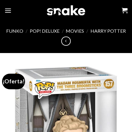
Skip
to
content
FUNKO
/
POP! DELUXE
/
MOVIES
/
HARRY POTTER
¡Oferta!