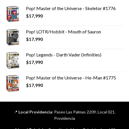
Pop! Master of the Universe - Skeletor #1776
$
17,990
Pop! LOTR/Hobbit - Mouth of Sauron
$
17,990
Pop! Legends - Darth Vader (Infinities)
$
17,990
Pop! Master of the Universe - He-Man #1775
$
17,990
📍
Local Providencia:
Paseo Las Palmas 2209, Local 021,
Providencia