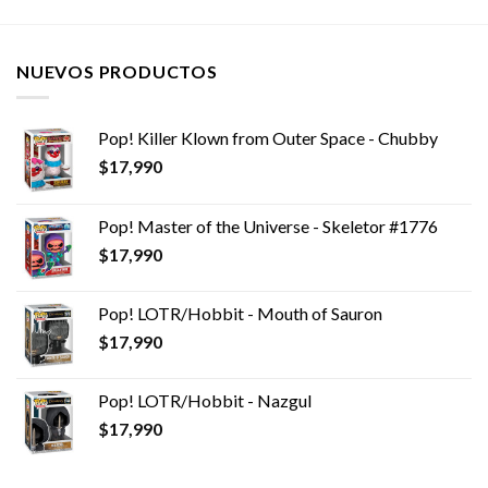
original
actual
original
actual
era:
es:
era:
es:
$29,990.
$24,990.
$29,990.
$24,990.
NUEVOS PRODUCTOS
Pop! Killer Klown from Outer Space - Chubby
$
17,990
Pop! Master of the Universe - Skeletor #1776
$
17,990
Pop! LOTR/Hobbit - Mouth of Sauron
$
17,990
Pop! LOTR/Hobbit - Nazgul
$
17,990