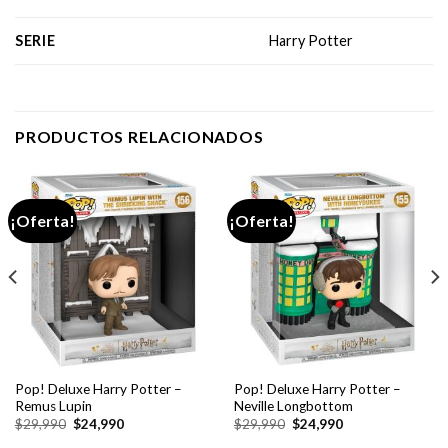
SERIE
Harry Potter
PRODUCTOS RELACIONADOS
¡Oferta!
¡Oferta!
Pop! Deluxe Harry Potter –
Pop! Deluxe Harry Potter –
Remus Lupin
Neville Longbottom
El
El
El
El
$
29,990
$
24,990
$
29,990
$
24,990
precio
precio
precio
precio