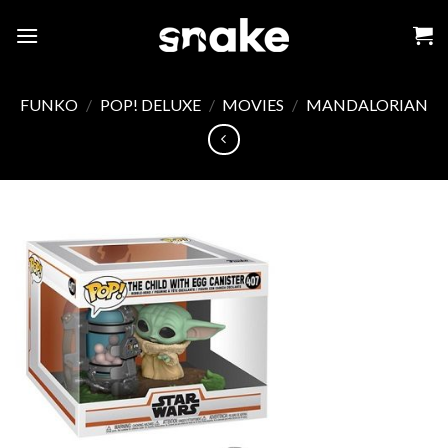
Skip
to
content
FUNKO
/
POP! DELUXE
/
MOVIES
/
MANDALORIAN