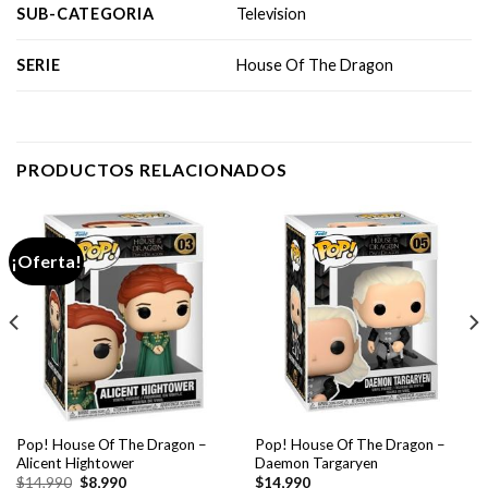
SUB-CATEGORIA
Television
SERIE
House Of The Dragon
PRODUCTOS RELACIONADOS
¡Oferta!
Pop! House Of The Dragon –
Pop! House Of The Dragon –
Alicent Hightower
Daemon Targaryen
El
El
$
14,990
$
8,990
$
14,990