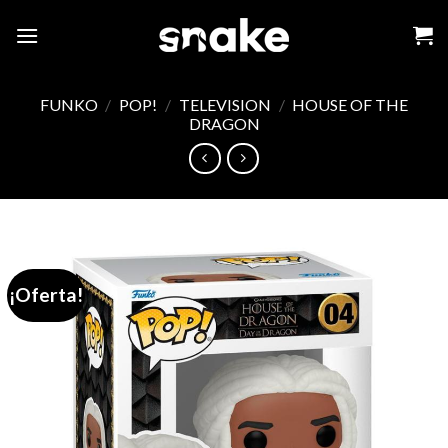
Skip
to
content
FUNKO
/
POP!
/
TELEVISION
/
HOUSE OF THE
DRAGON
¡Oferta!