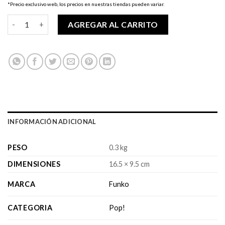
*Precio exclusivo web, los precios en nuestras tiendas pueden variar.
original
actual
Pop! House Of The Dragon - Coryls Celaryon cantidad
era:
es:
AGREGAR AL CARRITO
$14,990.
$9,990.
INFORMACIÓN ADICIONAL
PESO
0.3 kg
DIMENSIONES
16.5 × 9.5 cm
MARCA
Funko
CATEGORIA
Pop!