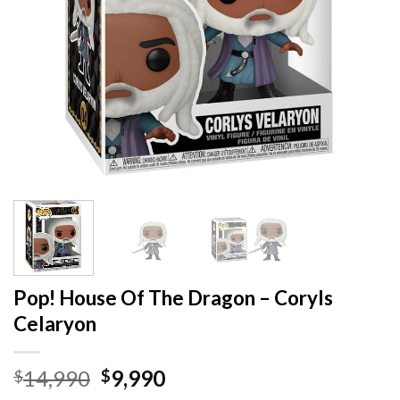
Pop! House Of The Dragon – Coryls
Celaryon
El
El
14,990
9,990
$
$
precio
precio