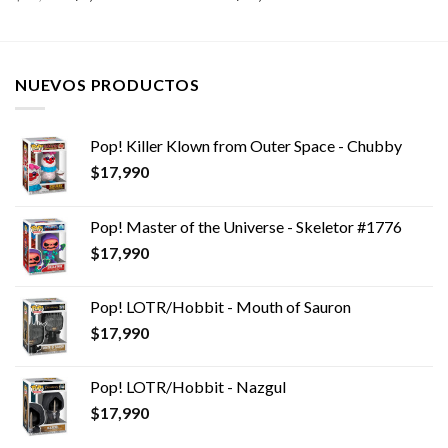
precio
precio
original
actual
era:
es:
$14,990.
$8,990.
NUEVOS PRODUCTOS
Pop! Killer Klown from Outer Space - Chubby
$
17,990
Pop! Master of the Universe - Skeletor #1776
$
17,990
Pop! LOTR/Hobbit - Mouth of Sauron
$
17,990
Pop! LOTR/Hobbit - Nazgul
$
17,990