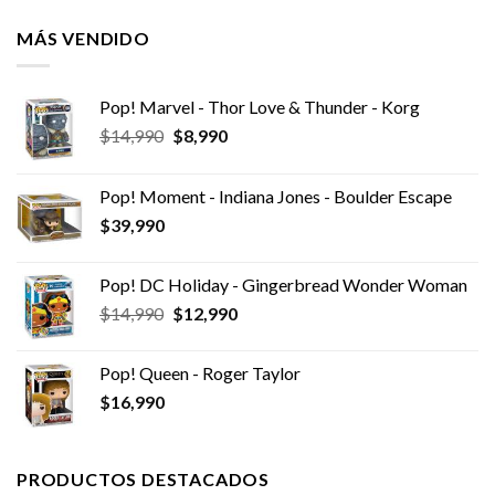
MÁS VENDIDO
Pop! Marvel - Thor Love & Thunder - Korg
El
El
$
14,990
$
8,990
precio
precio
original
actual
Pop! Moment - Indiana Jones - Boulder Escape
era:
es:
$
39,990
$14,990.
$8,990.
Pop! DC Holiday - Gingerbread Wonder Woman
El
El
$
14,990
$
12,990
precio
precio
original
actual
Pop! Queen - Roger Taylor
era:
es:
$
16,990
$14,990.
$12,990.
PRODUCTOS DESTACADOS